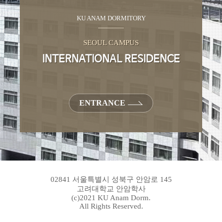
KU ANAM DORMITORY
SEOUL CAMPUS
INTERNATIONAL RESIDENCE
ENTRANCE
02841 서울특별시 성북구 안암로 145
고려대학교 안암학사
(c)2021 KU Anam Dorm.
All Rights Reserved.