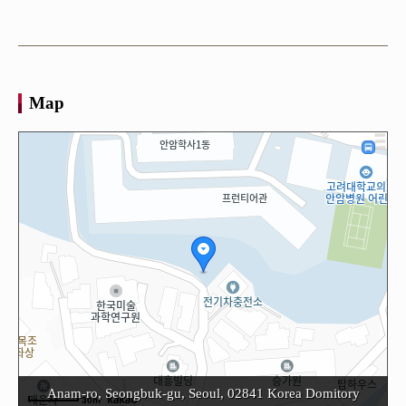
Map
Anam-ro, Seongbuk-gu, Seoul, 02841 Korea Domitory
30m