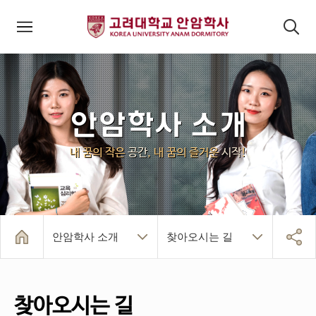
모바일메뉴
검색패널
안암학사 소개
내 꿈의 작은
공간
, 내 꿈의 즐거운
시작
!
안암학사 소개
찾아오시는 길
기관소개
조직/주요시설
찾아오시는 길
안암학사 소개
건물/시설/생활
입사 및 퇴사
알림마당
인덱스페이지
찾아오시는 길