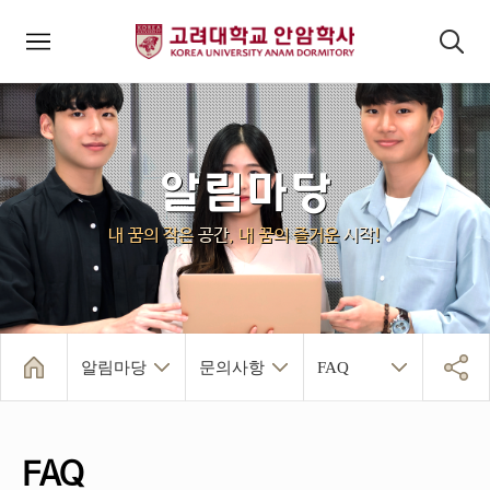
모바일메뉴
검색패널
알림마당
내 꿈의 작은
공간
, 내 꿈의 즐거운
시작
!
알림마당
문의사항
FAQ
FAQ
질문&답변
안암학사 소개
건물/시설/생활
입사 및 퇴사
알림마당
인덱스페이지
안암학사 일정
행정공지사항
시설관리
학사소식
문의사항
급식안내
FAQ