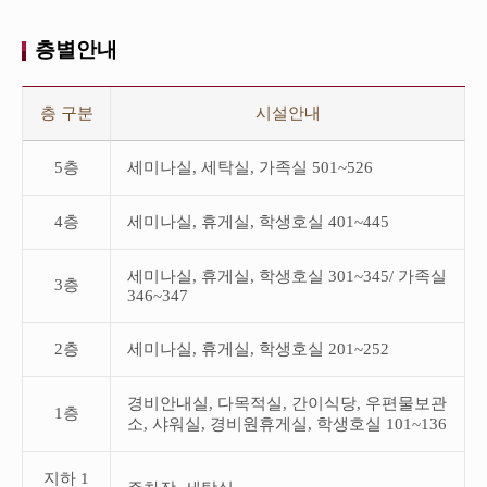
과
니
호
다.
실
층별안내
이
개
테
수
이
로
층
블
구
별
층 구분
시설안내
은
성
안
입
되
내
주
어
테
5층
세미나실, 세탁실, 가족실 501~526
가
있
이
능
습
블
인
니
입
원
4층
세미나실, 휴게실, 학생호실 401~445
다.
니
과
다.
호
이
실
세미나실, 휴게실, 학생호실 301~345/ 가족실
3층
테
개
346~347
이
수
블
로
은
구
2층
세미나실, 휴게실, 학생호실 201~252
층
성
구
되
분
어
경비안내실, 다목적실, 간이식당, 우편물보관
과
있
1층
소, 샤워실, 경비원휴게실, 학생호실 101~136
시
습
설
니
안
다.
내
지하 1