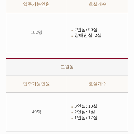
및
이
입주가능인원
호실개수
호
테
실
이
개
블
수
은
여
입
학
2인실: 90실
주
182명
생
장애인실: 2실
가
동
능
(1,3~4
인
층)
원
테
과
이
호
입
블
실
주
교원동
입
개
인
니
수
원
다.
로
및
이
입주가능인원
호실개수
구
호
테
성
실
이
되
개
블
어
수
은
있
교
입
3인실: 10실
습
원
주
49명
2인실: 1실
니
동
가
1인실: 17실
다.
테
능
이
인
블
원
입