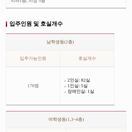
지하1층, 지상 5층
적,
구
조
그
리
입주인원 및 호실개수
고
층
수
입
로
주
남학생동(2층)
구
인
성
원
되
및
입주가능인원
호실개수
어
호
있
실
습
개
니
수
다.
남
2인실: 82실
학
170명
1인실: 5실
생
장애인실: 1실
동
(2
층)
테
이
입
블
주
여학생동(1,3~4층)
입
인
니
원
다.