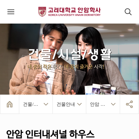
모바일메뉴
검색패널
건물/시설/생활
내 꿈의 작은
공간
, 내 꿈의 즐거운
시작
!
건물/시설/생활
건물안내
안암 인터내셔널 하우스
건물현황
학생동
프런티어관
CJ 인터내셔널 하우스
안암 인터내셔널 하우스
글로벌 하우스
안암학사 소개
건물/시설/생활
입사 및 퇴사
알림마당
인덱스페이지
건물안내
생활안내
안암 인터내셔널 하우스