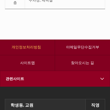
주차장, 세탁실
로
층
구
성
되
어
있
습
니
다.
개인정보처리방침
이메일무단수집거부
사이트맵
찾아오시는 길
관련사이트
학생동, 교원
직영