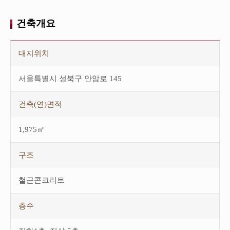
건축개요
건
축
대지위치
개
요
테
서울특별시 성북구 안암로 145
이
블
입
건축(연)면적
니
다.
이
1,975㎡
테
이
블
구조
은
대
지
철근콘크리트
위
치,
건
층수
축
(연)
면