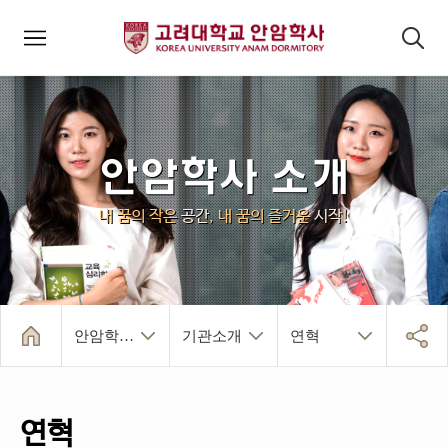
모바일메뉴
검색패널
안암학사 소개
내 꿈의 작은
공간
, 내 꿈의 즐거운
시작
!
안암학사 소개
기관소개
연혁
인사말
역대관장
연혁
운영 규정
안암학사 소개
건물/시설/생활
입사 및 퇴사
알림마당
인덱스페이지
기관소개
조직/주요시설
찾아오시는 길
연혁